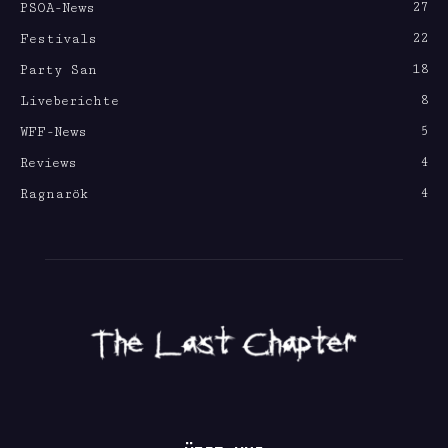
27
PSOA-News
22
Festivals
18
Party San
8
Liveberichte
5
WFF-News
4
Reviews
4
Ragnarök