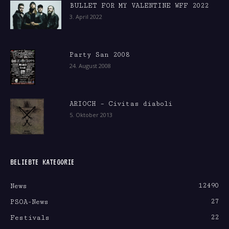
BULLET FOR MY VALENTINE WFF 2022
3. April 2022
Party San 2008
24. August 2008
ARIOCH – Civitas diaboli
5. Oktober 2013
BELIEBTE KATEGORIE
12490
News
27
PSOA-News
22
Festivals