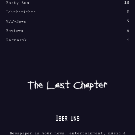
18
Party San
8
Liveberichte
5
WFF-News
4
Reviews
4
Ragnarök
ÜBER UNS
Newspaper is your news, entertainment, music &