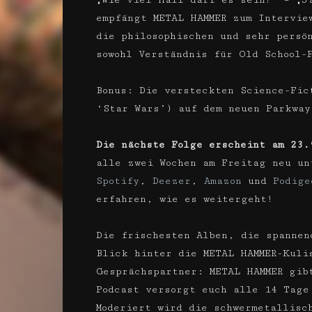
„Wie viel Hall darf es sein?“ – „J
empfängt METAL HAMMER zum Intervie
die philosophischen und sehr persö
sowohl Verständnis für Old School-
Bonus: Die versteckten Science-Fic
‘Star Wars’) auf dem neuen Parkway
Die nächste Folge erscheint am 23.
alle zwei Wochen am Freitag neu u
Spotify
,
Deezer
,
Amazon
und
Podige
erfahren, wie es weitergeht!
Die frischesten Alben, die spannen
Blick hinter die METAL HAMMER-Kuli
Gesprächspartner: METAL HAMMER gib
Podcast versorgt euch alle 14 Tage
Moderiert wird die schwermetallisch