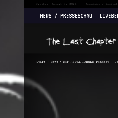
Freitag, August 7, 2026
Anmelden / Beitret
NEWS / PRESSESCHAU
LIVEBE
The
Last
Chapter
Start
News
Der METAL HAMMER Podcast – F