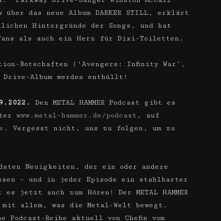
a.“ Parkway Drive-Sänger Winston McCall
w über das neue Album DARKER STILL, erklärt
nlichen Hintergründe der Songs, und hat
Fans als auch ein Herz für Dixi-Toiletten.
tion-Botschaften (‘Avengers: Infinity War’,
 Drive-Album werden enthüllt!
9.2022.
Den METAL HAMMER Podcast gibt es
nter
www.metal-hammer.de/podcast
, auf
e
. Vergesst nicht, uns zu folgen, um zu
dsten Neuigkeiten, der ein oder andere
ssen – und in jeder Episode ein stahlharter
t es jetzt auch zum Hören! Der METAL HAMMER
 mit allem, was die Metal-Welt bewegt.
e Podcast-Reihe aktuell von Chefin vom