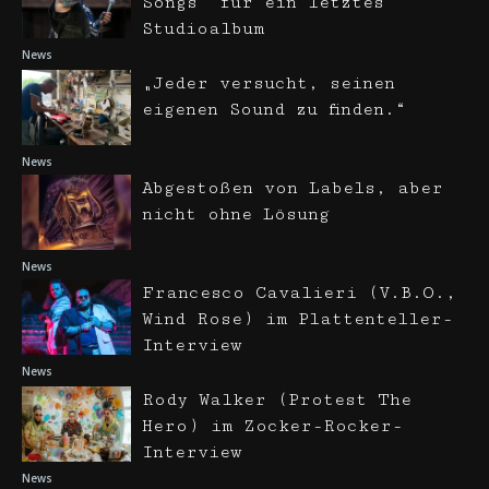
Songs“ für ein letztes
Studioalbum
News
„Jeder versucht, seinen
eigenen Sound zu finden.“
News
Abgestoßen von Labels, aber
nicht ohne Lösung
News
Francesco Cavalieri (V.B.O.,
Wind Rose) im Plattenteller-
Interview
News
Rody Walker (Protest The
Hero) im Zocker-Rocker-
Interview
News