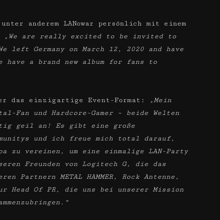
unter anderem LANowar persönlich mit einem
:
„We are really excited to be invited to
We left Germany on March 12, 2020 and have
e have a brand new album for fans to
ber das einzigartige Event-Format:
„Mein
tal-Fan und Hardcore-Gamer – beide Welten
tig geil an! Es gibt eine große
munitys und ich freue mich total darauf,
pa zu vereinen, um eine einmalige LAN-Party
seren Freunden von Logitech G, die das
eren Partnern METAL HAMMER, Rock Antenne,
ur Head Of PR, die uns bei unserer Mission
ammenzubringen.“