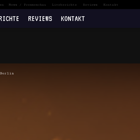
en
News / Presseschau
Liveberichte
Reviews
Kontakt
RICHTE
REVIEWS
KONTAKT
 Berlin