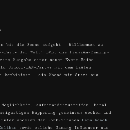
n
en bis die Sonne aufgeht – Willkommen zu
N-Party der Welt! LVL, die Premium-Gaming-
rste Ausgabe einer neuen Event-Reihe
ld School-LAN-Partys mit dem lauten
n kombiniert – ein Abend mit Stars aus
 Möglichkeit, aufeinanderzutreffen. Metal-
inzigartigen Happening gemeinsam zocken und
 unter anderem den Rock-Titanen
Papa Roach
Caliban
sowie etliche Gaming-Influencer aus