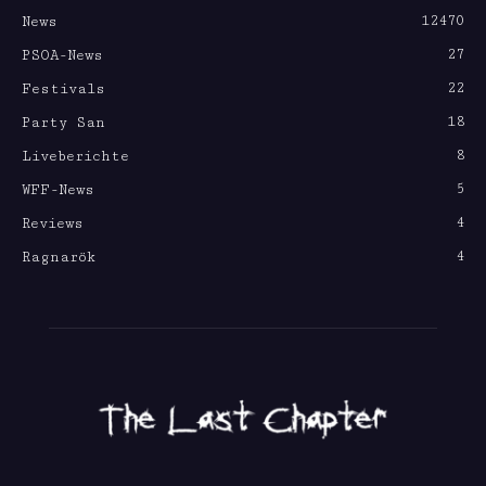
12470
News
27
PSOA-News
22
Festivals
18
Party San
8
Liveberichte
5
WFF-News
4
Reviews
4
Ragnarök