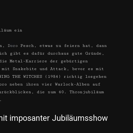
iläum ein
en,
Doro
Pesch, etwas zu feiern hat, dann
ich gibt es dafür durchaus gute Gründe,
die Metal-Karriere der gebürtigen
 mit Snakebite und Attack, bevor es mit
NING THE WITCHES (1984) richtig losgehen
oro neben ihren vier Warlock-Alben auf
urückblicken, die zum 40. Thronjubiläum
.
 mit imposanter Jubiläumsshow