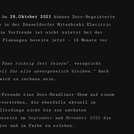
. Am
28.Oktober 2023
können Doro-Begeisterte
w
in der Düsseldorfer Mitsubishi Elecitric
ie Vorfreude ist nicht zuletzt bei der
 Planungen bereits jetzt – 14 Monate vor
 Fans richtig fett feiern“,
verspricht
oll für alle unvergesslich bleiben.“
Auch
wird zu rechnen sein.
-Freunde eine Doro-Headliner-Show auf einem
evorstehen, die ebenfalls aktuell in
llerdings nicht bis zur nächsten
 bereits im
September
und
November 2022
die
ive und in Farbe zu erleben.