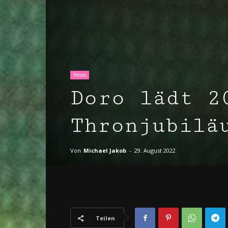
News
Doro lädt 2
Thronjubilä
Von
Michael Jakob
-
29. August 2022
Teilen