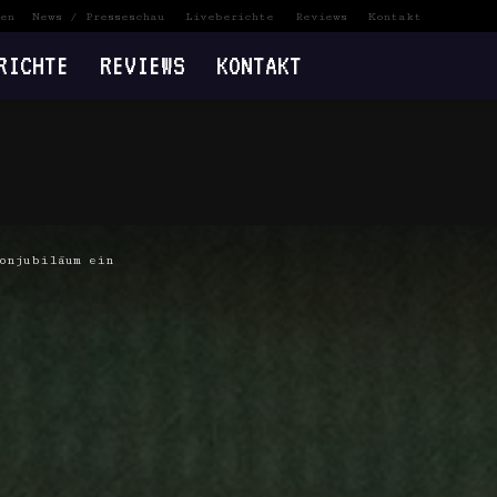
en
News / Presseschau
Liveberichte
Reviews
Kontakt
RICHTE
REVIEWS
KONTAKT
ronjubiläum ein