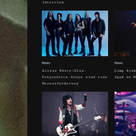
Interview
News
News
Alissa White-Gluz:
Limp Biz
Dragonforce-Songs sind eine
Spaß an 
Herausforderung