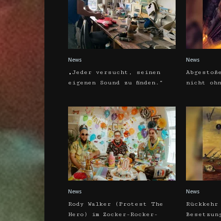
News
News
„Jeder versucht, seinen
Abgestoß
eigenen Sound zu finden.“
nicht oh
News
News
Rody Walker (Protest The
Rückkehr
Hero) im Zocker-Rocker-
Besetzun