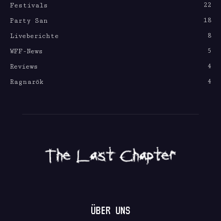
22
Festivals
18
Party San
8
Liveberichte
5
WFF-News
4
Reviews
4
Ragnarök
ÜBER UNS