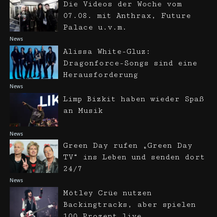
Die Videos der Woche vom
07.08. mit Anthrax, Future
Palace u.v.m.
News
Alissa White-Gluz:
Dragonforce-Songs sind eine
Herausforderung
News
Limp Bizkit haben wieder Spaß
an Musik
News
Green Day rufen „Green Day
TV“ ins Leben und senden dort
24/7
News
Mötley Crüe nutzen
Backingtracks, aber spielen
100 Prozent live