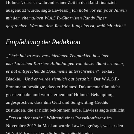
Holmes’, dass er während seiner Zeit in der Band finanziell
ausgenutzt wurde, sagte Lawless:
„Ich habe vor ein paar Jahren
mit dem ehemaligen W.A.S.P.-Gitarristen Randy Piper
gesprochen. Was mit dem Rest der Jungs los ist, weiß ich nicht.“
Empfehlung der Redaktion
„Chris hat zu zwei verschiedenen Zeitpunkten in seiner
musikalischen Karriere Abfindungen von dieser Band erhalten;
er hat entsprechende Dokumente unterschrieben“
, erklärt
Blackie.
„Und er wurde ziemlich gut bezahlt.“
Der W.A.S.P.-
Frontmann bestätigte, dass er Holmes‘ Dokumentarfilm nicht
gesehen habe und wurde erneut auf Holmes‘ Behauptung
angesprochen, dass ihm Geld und Songwriting-Credits
zustünden, die er nicht bekommen habe. Lawless sagte schlicht:
„Das ist nicht wahr.“
Während einer Pressekonferenz im
November 2017 in Moskau wurde Lawless gefragt, was er den
W.A.S.P.-Fans sagen würde, die weiterhin eine