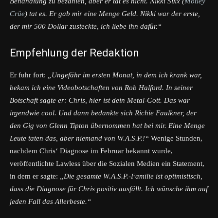
Behandlung zu bezahlen, aber er tat es nicht. Nikki Sixx (
Mötley
Crüe
) tat es. Er gab mir eine Menge Geld. Nikki war der erste,
der mir 500 Dollar zusteckte, ich liebe ihn dafür.“
Empfehlung der Redaktion
Er fuhr fort:
„Ungefähr im ersten Monat, in dem ich krank war,
bekam ich eine Videobotschaften von Rob Halford. In seiner
Botschaft sagte er: Chris, hier ist dein Metal-Gott. Das war
irgendwie cool. Und dann bedankte sich Richie Faulkner, der
den Gig von Glenn Tipton übernommen hat bei mir. Eine Menge
Leute taten das, aber niemand von W.A.S.P.!“
Wenige Stunden,
nachdem Chris‘ Diagnose im Februar bekannt wurde,
veröffentlichte Lawless über die Sozialen Medien ein Statement,
in dem er sagte:
„Die gesamte W.A.S.P.-Familie ist optimistisch,
dass die Diagnose für Chris positiv ausfällt. Ich wünsche ihm auf
jeden Fall das Allerbeste.“