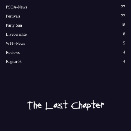
27
PSOA-News
22
Festivals
18
Party San
8
Liveberichte
5
WFF-News
4
Reviews
4
Ragnarök