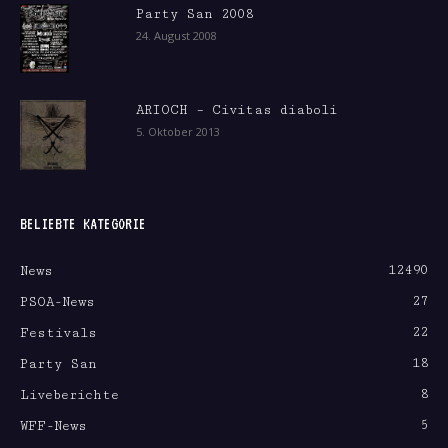
Party San 2008
24. August 2008
ARIOCH – Civitas diaboli
5. Oktober 2013
BELIEBTE KATEGORIE
12490
News
27
PSOA-News
22
Festivals
18
Party San
8
Liveberichte
5
WFF-News