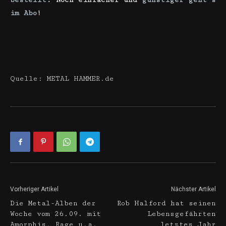
bestellt
. Noch einfacher und
günstiger geht’s
im Abo
!
Quelle: METAL HAMMER.de
Vorheriger Artikel
Nächster Artikel
Die Metal-Alben der
Rob Halford hat seinen
Woche vom 26.09. mit
Lebensgefährten
Amorphis, Rage u.a.
letztes Jahr