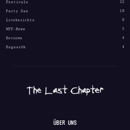
22
Festivals
18
Party San
8
Liveberichte
5
WFF-News
4
Reviews
4
Ragnarök
ÜBER UNS