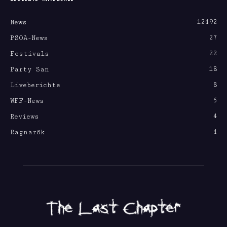
12492
News
27
PSOA-News
22
Festivals
18
Party San
8
Liveberichte
5
WFF-News
4
Reviews
4
Ragnarök