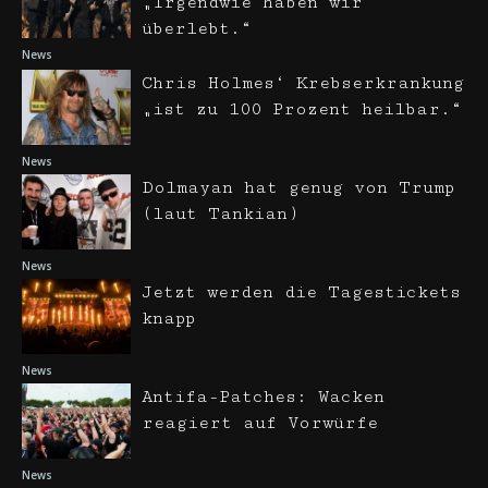
„Irgendwie haben wir
überlebt.“
News
Chris Holmes‘ Krebserkrankung
„ist zu 100 Prozent heilbar.“
News
Dolmayan hat genug von Trump
(laut Tankian)
News
Jetzt werden die Tagestickets
knapp
News
Antifa-Patches: Wacken
reagiert auf Vorwürfe
News