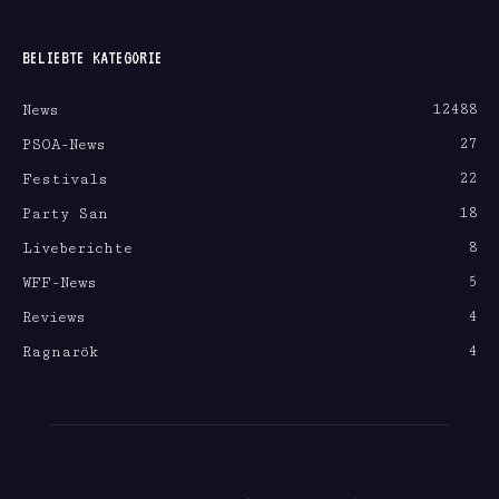
BELIEBTE KATEGORIE
12488
News
27
PSOA-News
22
Festivals
18
Party San
8
Liveberichte
5
WFF-News
4
Reviews
4
Ragnarök