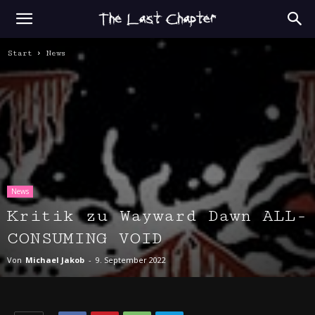
Start
News
News
Kritik zu Wayward Dawn ALL-
CONSUMING VOID
Von
Michael Jakob
-
9. September 2022