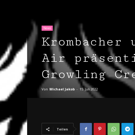
News
Krombacher 
Air präsent
Growling Cr
Von
Michael Jakob
-
15. Juli 2022
Teilen