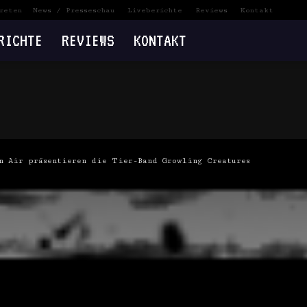
reten
News / Presseschau
Liveberichte
Reviews
Kontakt
RICHTE
REVIEWS
KONTAKT
n Air präsentieren die Tier-Band Growling Creatures