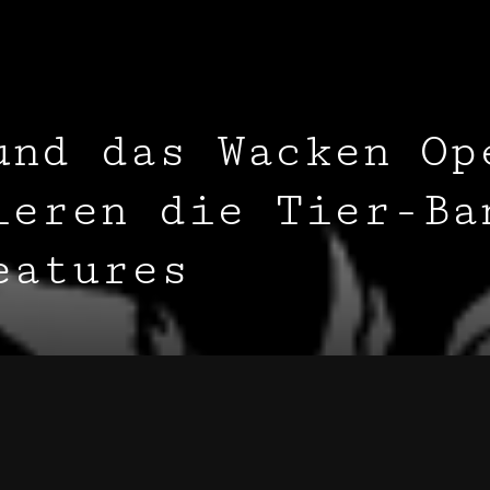
und das Wacken Op
ieren die Tier-Ba
eatures