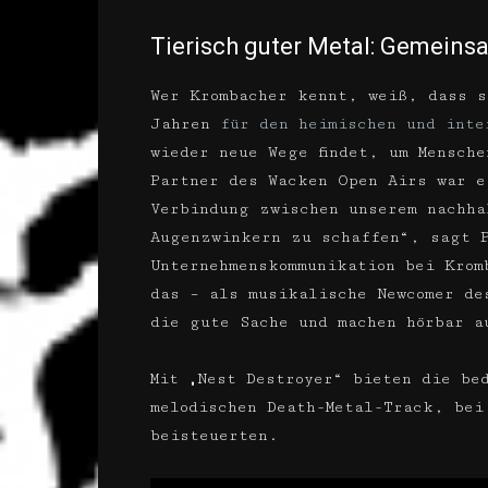
Tierisch guter Metal: Gemeinsa
Wer Krombacher kennt, weiß, dass s
Jahren
für den heimischen und inte
wieder neue Wege findet, um Mensch
Partner des Wacken Open Airs war e
Verbindung zwischen unserem nachha
Augenzwinkern zu schaffen“, sagt 
Unternehmenskommunikation bei Krom
das – als musikalische Newcomer de
die gute Sache und machen hörbar a
Mit „Nest Destroyer“ bieten die be
melodischen Death-Metal-Track, bei
beisteuerten.