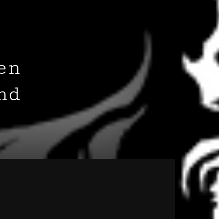
en
nd