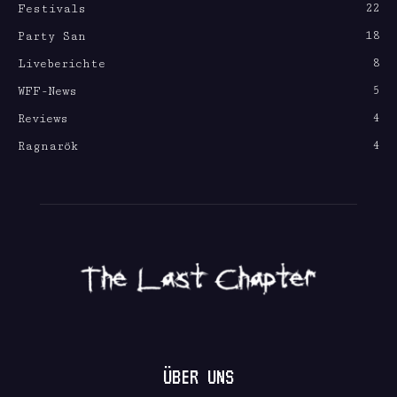
22
Festivals
18
Party San
8
Liveberichte
5
WFF-News
4
Reviews
4
Ragnarök
ÜBER UNS