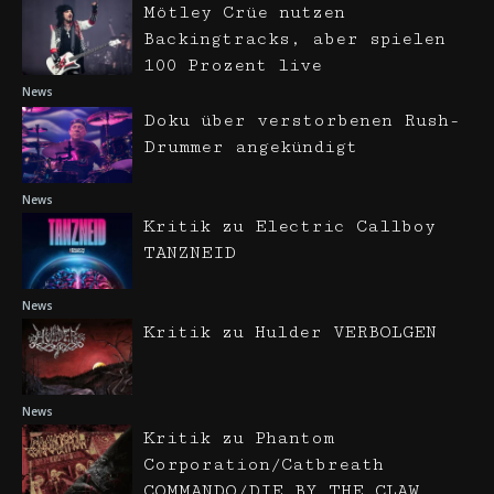
Mötley Crüe nutzen
Backingtracks, aber spielen
100 Prozent live
News
Doku über verstorbenen Rush-
Drummer angekündigt
News
Kritik zu Electric Callboy
TANZNEID
News
Kritik zu Hulder VERBOLGEN
News
Kritik zu Phantom
Corporation/Catbreath
COMMANDO/DIE BY THE CLAW