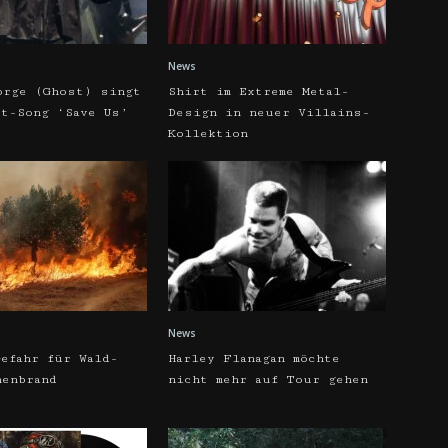
News
orge (Ghost) singt
Shirt im Extreme Metal-
pt-Song ‘Save Us’
Design in neuer Villains-
Kollektion
News
efahr für Wald-
Harley Flanagan möchte
henbrand
nicht mehr auf Tour gehen