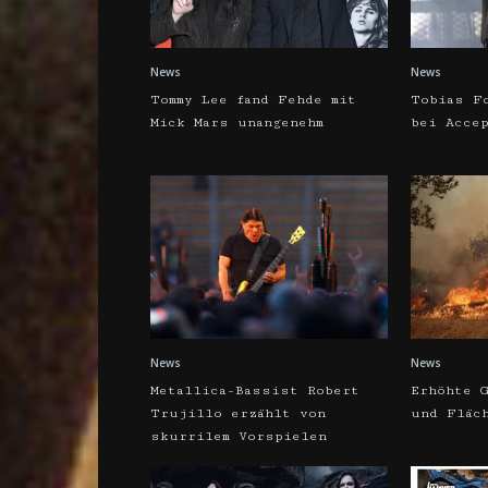
News
News
Tommy Lee fand Fehde mit
Tobias F
Mick Mars unangenehm
bei Acce
News
News
Metallica-Bassist Robert
Erhöhte G
Trujillo erzählt von
und Fläc
skurrilem Vorspielen