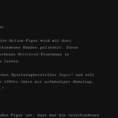
ur
ter-Action-Figur wird mit drei
chiedenen Händen geliefert. Diese
torbenen
Motörhead
-Frontmann in
u lassen.
schen Spielzeughersteller
Super7
und soll
r 1980er Jahre mit aufwändiger Bemalung,
.“
oßen Figur ist, dass man die verschiedenen