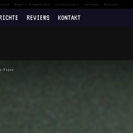
reten
News / Presseschau
Liveberichte
Reviews
Kontakt
RICHTE
REVIEWS
KONTAKT
n-Figur