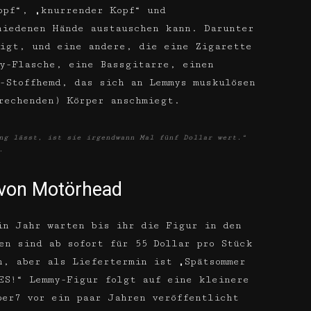
opf“, „knurrender Kopf“ und
hiedenen Hände austauschen kann. Darunter
eigt, und eine andere, die eine Zigarette
y-Flasche, eine Bassgitarre, einen
d-Stoffhemd, das sich an Lemmys muskulösen
rechenden) Körper anschmiegt.
ng lässt, ist sie irgendwann Mal fünf Dollar wert.“
.
r von Motörhead
in Jahr warten bis ihr die Figur in den
en sind ab sofort für 55 Dollar pro Stück
, aber als Liefertermin ist „Spätsommer
ES!“ Lemmy-Figur folgt auf eine kleinere
per7 vor ein paar Jahren veröffentlicht