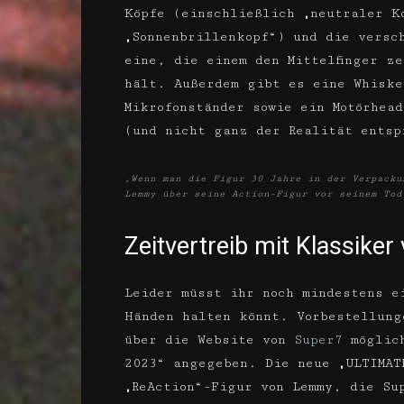
Köpfe (einschließlich „neutraler K
„Sonnenbrillenkopf“) und die versc
eine, die einem den Mittelfinger z
hält. Außerdem gibt es eine Whiske
Mikrofonständer sowie ein Motörhea
(und nicht ganz der Realität entsp
„Wenn man die Figur 30 Jahre in der Verpacku
Lemmy über seine Action-Figur vor seinem Tod
Zeitvertreib mit Klassike
Leider müsst ihr noch mindestens e
Händen halten könnt. Vorbestellung
über die Website von
Super7
möglich
2023“ angegeben. Die neue „ULTIMAT
„ReAction“-Figur von Lemmy, die Su