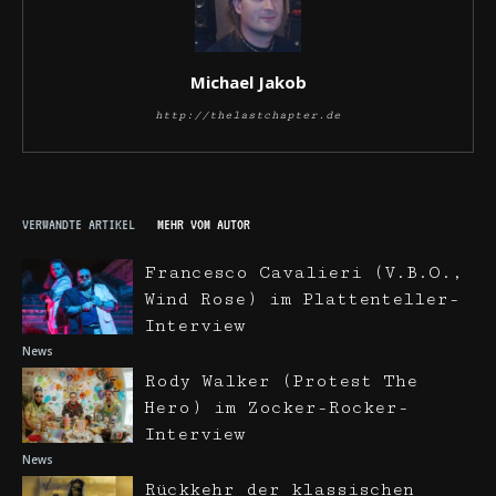
Michael Jakob
http://thelastchapter.de
VERWANDTE ARTIKEL
MEHR VOM AUTOR
Francesco Cavalieri (V.B.O.,
Wind Rose) im Plattenteller-
Interview
News
Rody Walker (Protest The
Hero) im Zocker-Rocker-
Interview
News
Rückkehr der klassischen