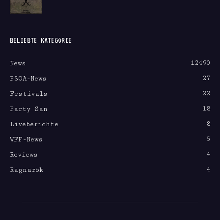
BELIEBTE KATEGORIE
12490
News
27
PSOA-News
22
Festivals
18
Party San
8
Liveberichte
5
WFF-News
4
Reviews
4
Ragnarök