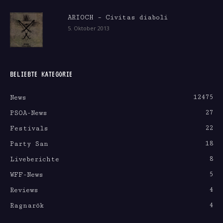
ARIOCH – Civitas diaboli
5. Oktober 2013
BELIEBTE KATEGORIE
12475
News
27
PSOA-News
22
Festivals
18
Party San
8
Liveberichte
5
WFF-News
4
Reviews
4
Ragnarök