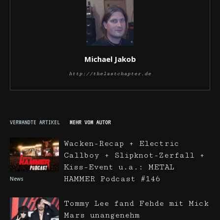
Michael Jakob
http://thelastchapter.de
VERWANDTE ARTIKEL
MEHR VOM AUTOR
Wacken-Recap + Electric
Callboy + Slipknot-Zerfall +
Kiss-Event u.a.: METAL
HAMMER Podcast #146
News
Tommy Lee fand Fehde mit Mick
Mars unangenehm