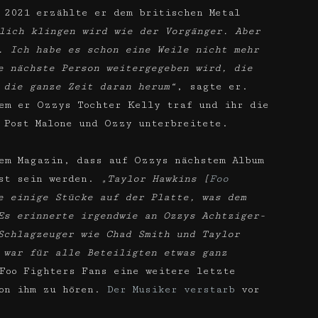
 2021 erzählte er dem britischen Metal
lich klingen wird wie der Vorgänger. Aber
. Ich habe es schon eine Weile nicht mehr
e nächste Person weitergegeben wird, die
 die ganze Zeit daran herum“
, sagte er.
em er Ozzys Tochter Kelly traf und ihr die
 Post Malone und Ozzy unterbreitete.
em Magazin, dass auf Ozzys nächstem Album
ast sein werden.
„Taylor Hawkins [
Foo
e einige Stücke auf der Platte, was dem
Es erinnerte irgendwie an Ozzys Achtziger-
Schlagzeuger wie Chad Smith und Taylor
 war für alle Beteiligten etwas ganz
Foo Fighters Fans eine weitere letzte
von ihm zu hören.
Der Musiker verstarb
vor