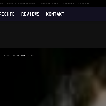
en
News / Presseschau
Liveberichte
Reviews
Kontakt
RICHTE
REVIEWS
KONTAKT
9’ wird veröffentlicht