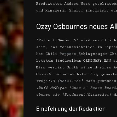
Produzenten Andrew Watt geschriebe
und Managerin Sharon inspiriert wu
Ozzy Osbournes neues Al
‘Patient Number 9’ wird vermutlich
sein, das voraussichtlich im Sept
Hot Chili Peppers
-Schlagzeuger Cha
letztem Studioalbum ORDINARY MAN a
März verriet Smith während eines A
Ozzy-Album am nächsten Tag gemast
Trujillo [
Metallica
] dazu gewonnen
„Duff McKagan [
Guns n‘ Roses
-Bassi
ebenso wie [Produzent/Gitarrist] A
Empfehlung der Redaktion