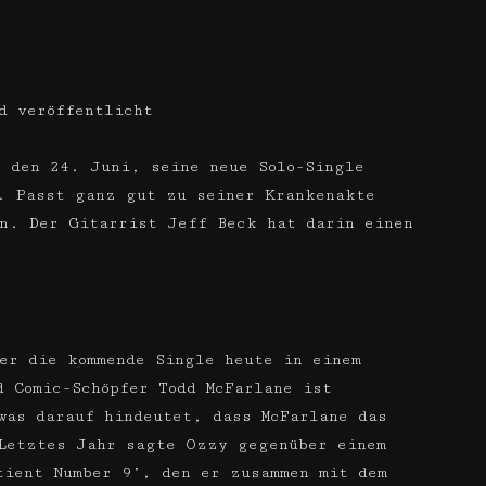
d veröffentlicht
 den 24. Juni, seine neue Solo-Single
. Passt ganz gut zu seiner Krankenakte
n. Der Gitarrist Jeff Beck hat darin einen
er die kommende Single heute in einem
 Comic-Schöpfer Todd McFarlane ist
was darauf hindeutet, dass McFarlane das
 Letztes Jahr sagte Ozzy gegenüber einem
tient Number 9’, den er zusammen mit dem