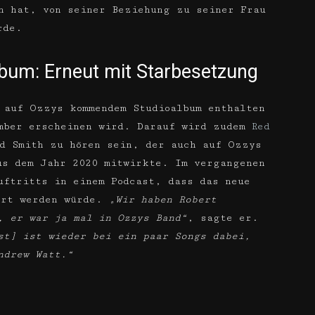
n hat, von seiner Beziehung zu seiner Frau
rde.
bum: Erneut mit Starbesetzung
 auf Ozzys kommendem Studioalbum enthalten
ember erscheinen wird. Darauf wird zudem
Red
d Smith zu hören sein, der auch auf Ozzys
us dem Jahr 2020 mitwirkte. Im vergangenen
uftritts in einem Podcast, dass das neue
ert werden würde.
„Wir haben Robert
, er war ja mal in Ozzys Band“
, sagte er.
st] ist wieder bei ein paar Songs dabei,
ndrew Watt.“