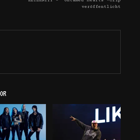
RETERNITY – 'Untamed Hearts'-Clip
veröffentlicht
OR