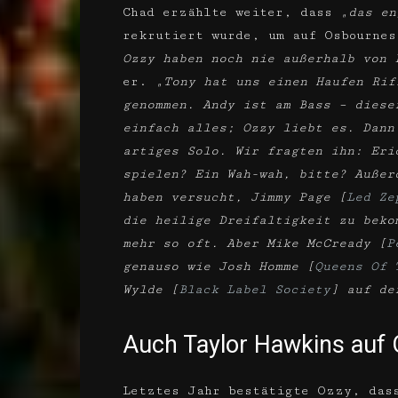
Chad erzählte weiter, dass
„das en
rekrutiert wurde, um auf Osbourne
Ozzy haben noch nie außerhalb von 
er.
„Tony hat uns einen Haufen Rif
genommen. Andy ist am Bass – diese
einfach alles; Ozzy liebt es. Dann
artiges Solo. Wir fragten ihn: Eri
spielen? Ein Wah-wah, bitte? Außer
haben versucht, Jimmy Page [
Led Ze
die heilige Dreifaltigkeit zu beko
mehr so oft. Aber Mike McCready [
P
genauso wie Josh Homme [
Queens Of 
Wylde [
Black Label Society
] auf de
Auch Taylor Hawkins auf 
Letztes Jahr bestätigte Ozzy, dass