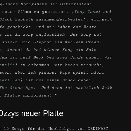
glische Königshaus der Gitarristen“
s neuem Album zu gastieren.
„
Tony Iommi
und
Black Sabbath zusammengearbeitet“
, erinnert
fs geschickt, und wir haben das Beste
r ist im Song unglaublich. Der Song hat
 spielt Eric Clapton ein Wah-Wah-Cream-
c, kannst du bei diesem Song ein Solo
dem ist Jeff Beck bei zwei Songs dabei. Wir
ppelin
] zu bekommen, wir haben versucht,
mmen, aber ich glaube, Page spielt nicht
earl Jam
] ist bei einem Stück dabei,
The Stone Age
]. Und dann ist natürlich Zakk
r Platte omnipräsent.“
Ozzys neuer Platte
 15 Songs für den Nachfolger von ORDINARY