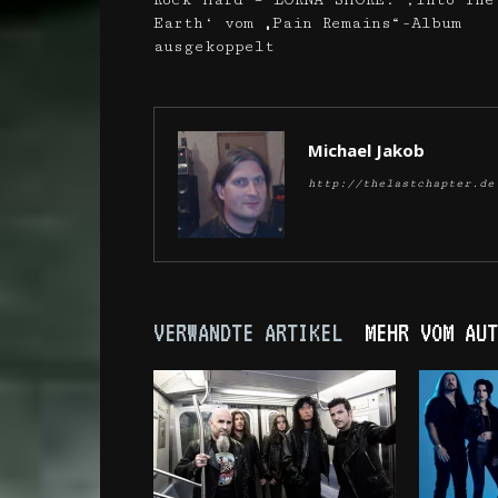
Rock Hard – LORNA SHORE: ‚Into The
Earth‘ vom „Pain Remains“-Album
ausgekoppelt
Michael Jakob
http://thelastchapter.de
VERWANDTE ARTIKEL
MEHR VOM AUT