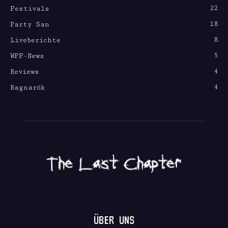
22
Festivals
18
Party San
8
Liveberichte
5
WFF-News
4
Reviews
4
Ragnarök
ÜBER UNS