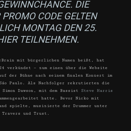
GEWINNCHANCE. DIE
R PROMO CODE GELTEN
LICH MONTAG DEN 25. M
HIER TEILNEHMEN
.
cBrain mit bürgerlichen Namen heißt, hat
24 verkündet — zum einen über die Website
auf der Bühne nach seinem finalen Konzert im
São Paulo. Als Nachfolger rekrutierten die
n Simon Dawson, mit dem Bassist
Steve Harris
mmengearbeitet hatte. Bevor Nicko mit
nd spielte, musizierte der Drummer unter
 Travers und Trust.