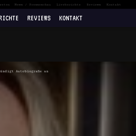
reten
News / Presseschau
Liveberichte
Reviews
Kontakt
RICHTE
REVIEWS
KONTAKT
ündigt Autobiografie an