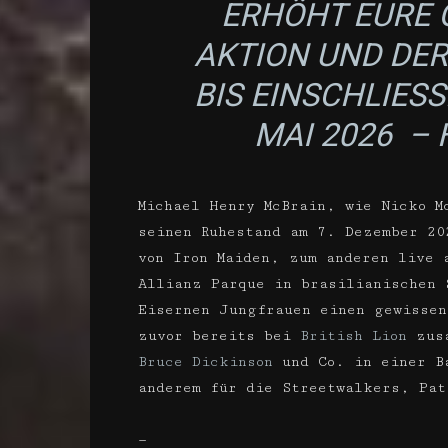
ERHÖHT EURE 
AKTION UND DE
BIS EINSCHLIESS
AI 2026 –
Michael Henry McBrain, wie Nicko M
seinen Ruhestand am 7. Dezember 20
von Iron Maiden, zum anderen live 
Allianz Parque in brasilianischen 
Eisernen Jungfrauen einen gewisse
zuvor bereits bei
British Lion
zusa
Bruce Dickinson
und Co. in einer Ba
anderem für die Streetwalkers, Pat
—