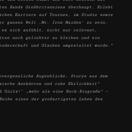
ten Bands Großbritanniens überhaupt. Erlebt
ichen Karriere auf Tournee, im Studio sowie
er ganzen Welt ‚Mr. Iron Maiden‘ zu sein.
 es sich anfühlt, nicht nur relevant,
itze noch geliebter zu bleiben und ein
ruderschaft und Glauben umgestaltet wurde.“
nvergessliche Augenblicke, Storys aus dem
mische Anekdoten und rohe Ehrlichkeit“
nd Girls!’
„mehr als eine Rock-Biografie“
—
Reihe eines der großartigsten Leben des