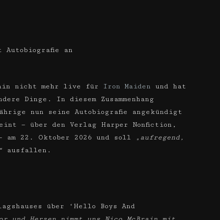
 Autobiografie an
rain nicht mehr live für
Iron Maiden
und hat
ndere Dinge. In diesem Zusammenhang
ährige nun seine Autobiografie angekündigt
eint — über den Verlag Harper Nonfiction,
 — am 22. Oktober 2026 und soll
„aufregend,
“
ausfallen.
lagshauses über ‘Hello Boys And
or und Herzen nimmt uns Nico McBrain mit