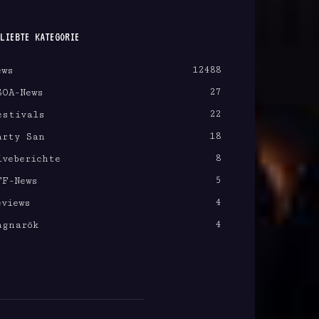
LIEBTE KATEGORIE
12488
ews
27
SOA-News
22
estivals
18
arty San
8
iveberichte
5
FF-News
4
eviews
4
agnarök