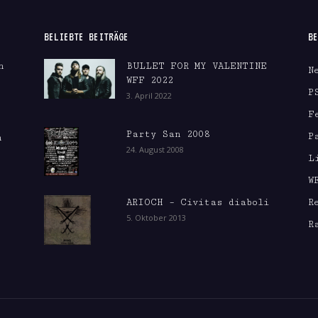
BELIEBTE BEITRÄGE
BE
n
BULLET FOR MY VALENTINE
N
WFF 2022
P
3. April 2022
F
Party San 2008
P
m
24. August 2008
L
W
ARIOCH – Civitas diaboli
R
5. Oktober 2013
R