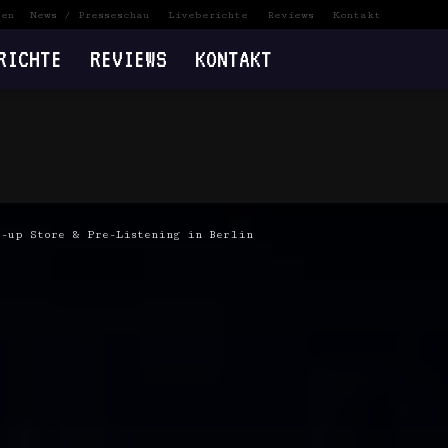
ten
News / Presseschau
Liveberichte
Reviews
Kontakt
RICHTE
REVIEWS
KONTAKT
p-up Store & Pre-Listening in Berlin