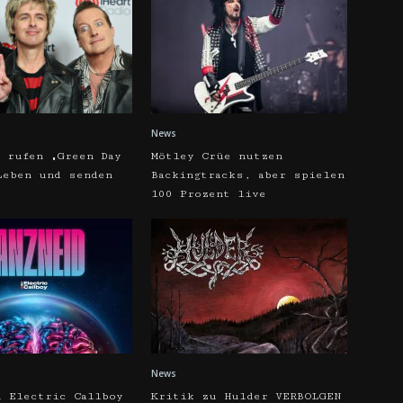
News
y rufen „Green Day
Mötley Crüe nutzen
Leben und senden
Backingtracks, aber spielen
7
100 Prozent live
News
u Electric Callboy
Kritik zu Hulder VERBOLGEN