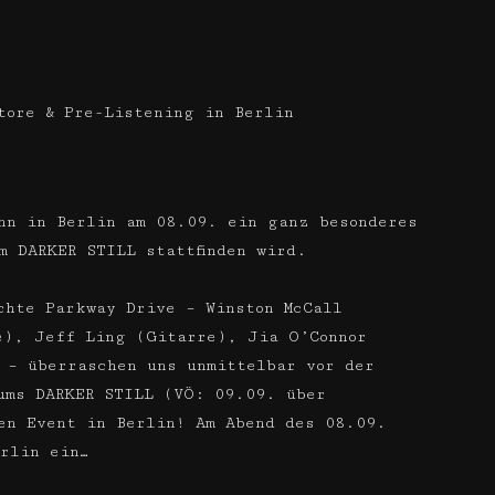
tore & Pre-Listening in Berlin
nn in Berlin am 08.09. ein ganz besonderes
m DARKER STILL stattfinden wird.
chte Parkway Drive – Winston McCall
e), Jeff Ling (Gitarre), Jia O’Connor
 – überraschen uns unmittelbar vor der
ums DARKER STILL (VÖ: 09.09. über
en Event in Berlin! Am Abend des 08.09.
rlin ein…