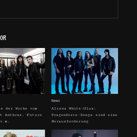
OR
News
os der Woche vom
Alissa White-Gluz:
it Anthrax, Future
Dragonforce-Songs sind eine
v.m.
Herausforderung