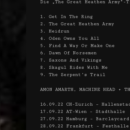
Die „The Great Heathen Army“-T
1. Get In The Ring
2. The Great Heathen Army
3. Heidrun
4. Oden Owns You All
5. Find A Way Or Make One
6. Dawn Of Norsemen
7. Saxons And Vikings
8. Skagul Rides With Me
9. The Serpent’s Trail
AMON AMARTH, MACHINE HEAD + T
16.09.22 CH-Zürich – Hallensta
17.09.22 AT-Wien – Stadthalle
27.09.22 Hamburg – Barclaycard
28.09.22 Frankfurt – Festhalle