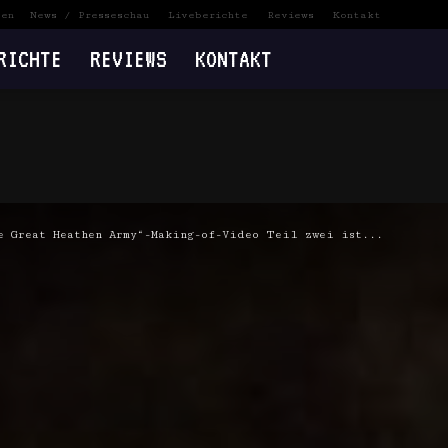
ten
News / Presseschau
Liveberichte
Reviews
Kontakt
RICHTE
REVIEWS
KONTAKT
e Great Heathen Army“-Making-of-Video Teil zwei ist...