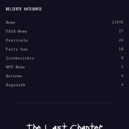
BELIEBTE KATEGORIE
12492
News
27
PSOA-News
22
Festivals
18
Party San
8
Liveberichte
5
WFF-News
4
Reviews
4
Ragnarök