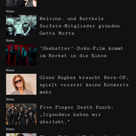
News
Melvins- und Butthole
Surfers-Mitglieder gründen
Gatta Morta
News
‘Unshatter’-Doku-Film kommt
im Herbst in die Kinos
News
Glenn Hughes braucht Herz-OP,
spielt vorerst keine Konzerte
mehr
News
Five Finger Death Punch:
„Irgendwie haben wir
überlebt.“
News