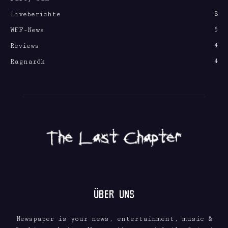
8
Liveberichte
5
WFF-News
4
Reviews
4
Ragnarök
ÜBER UNS
Newspaper is your news, entertainment, music &