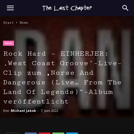
Start
News
News
Rock Hard – EINHERJER:
‚West Coast Groove‘-Live-
Clip zum „Norse And
Dangerous (Live… From The
Land Of Legends)“-Album
veröffentlicht
Von
Michael Jakob
-
7. Juni 2022