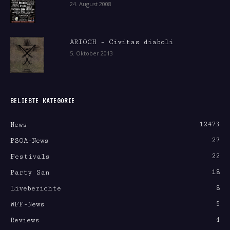
24. August 2008
ARIOCH – Civitas diaboli
5. Oktober 2013
BELIEBTE KATEGORIE
12473
News
27
PSOA-News
22
Festivals
18
Party San
8
Liveberichte
5
WFF-News
4
Reviews