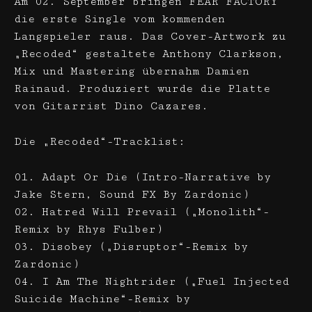
Am 02. September bringen FEAR FACTORY
die erste Single vom kommenden
Langspieler raus. Das Cover-Artwork zu
„Recoded“ gestaltete Anthony Clarkson,
Mix und Mastering übernahm Damien
Rainaud. Produziert wurde die Platte
von Gitarrist Dino Cazares.
Die „Recoded“-Tracklist:
01. Adapt Or Die (Intro-Narrative by
Jake Stern, Sound FX By Zardonic)
02. Hatred Will Prevail („Monolith“-
Remix by Rhys Fulber)
03. Disobey („Disruptor“-Remix by
Zardonic)
04. I Am The Nightrider („Fuel Injected
Suicide Machine“-Remix by