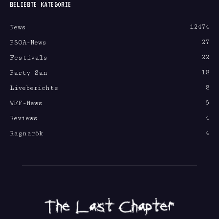
BELIEBTE KATEGORIE
12474
News
27
PSOA-News
22
Festivals
18
Party San
8
Liveberichte
5
WFF-News
4
Reviews
4
Ragnarök