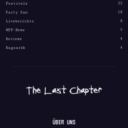
22
Festivals
18
Party San
8
Liveberichte
5
WFF-News
4
Reviews
4
Ragnarök
ÜBER UNS