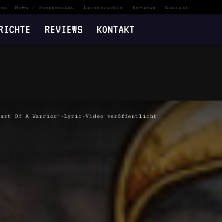
ten
News / Presseschau
Liveberichte
Reviews
Kontakt
RICHTE
REVIEWS
KONTAKT
art Of A Warrior‘-Lyric-Video veröffentlicht