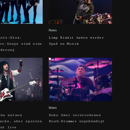
News
hite-Gluz:
Limp Bizkit haben wieder
rce-Songs sind eine
Spaß an Musik
rderung
News
rüe nutzen
Doku über verstorbenen
racks, aber spielen
Rush-Drummer angekündigt
ent live