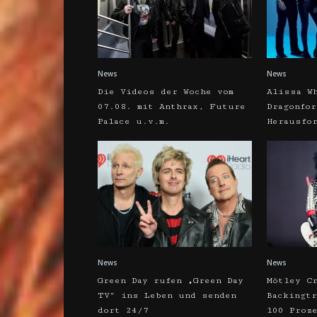
News
News
Die Videos der Woche vom
Alissa W
07.08. mit Anthrax, Future
Dragonfo
Palace u.v.m.
Herausfo
News
News
Green Day rufen „Green Day
Mötley C
TV“ ins Leben und senden
Backingt
dort 24/7
100 Proz