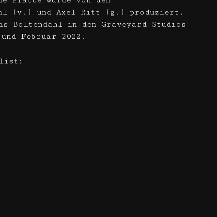
ue Platte wurde von den
hl (v.) und Axel Ritt (g.) produziert.
is Boltendahl in den Graveyard Studios
 und Februar 2022.
list: