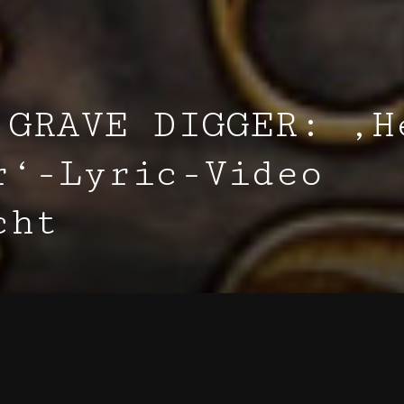
 GRAVE DIGGER: ‚H
r‘-Lyric-Video
cht