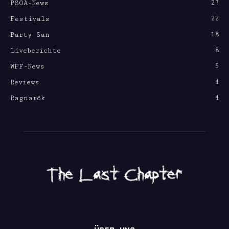
27
PSOA-News
22
Festivals
18
Party San
8
Liveberichte
5
WFF-News
4
Reviews
4
Ragnarök