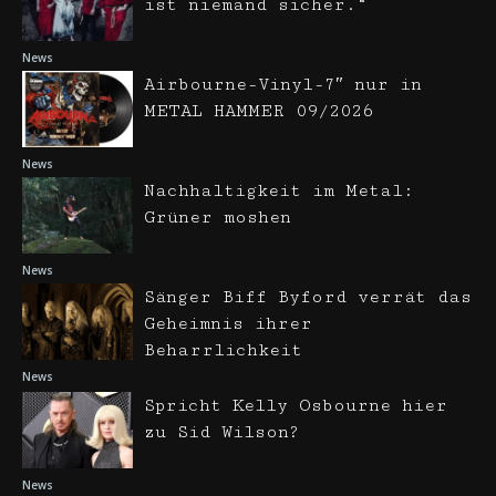
ist niemand sicher.“
News
Airbourne-Vinyl-7″ nur in
METAL HAMMER 09/2026
News
Nachhaltigkeit im Metal:
Grüner moshen
News
Sänger Biff Byford verrät das
Geheimnis ihrer
Beharrlichkeit
News
Spricht Kelly Osbourne hier
zu Sid Wilson?
News