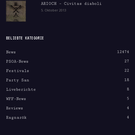
ARIOCH – Civitas diaboli
5. Oktober 2013
BELIEBTE KATEGORIE
12474
News
27
PSOA-News
22
Festivals
18
Party San
8
Liveberichte
5
WFF-News
4
Reviews
4
Ragnarök