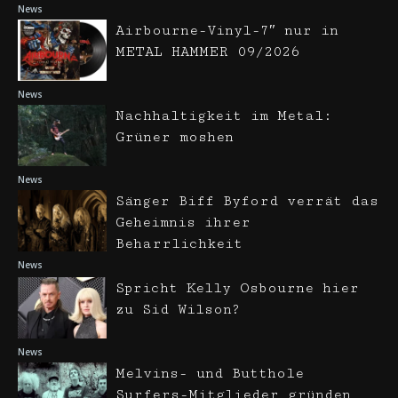
News
Airbourne-Vinyl-7″ nur in
METAL HAMMER 09/2026
News
Nachhaltigkeit im Metal:
Grüner moshen
News
Sänger Biff Byford verrät das
Geheimnis ihrer
Beharrlichkeit
News
Spricht Kelly Osbourne hier
zu Sid Wilson?
News
Melvins- und Butthole
Surfers-Mitglieder gründen