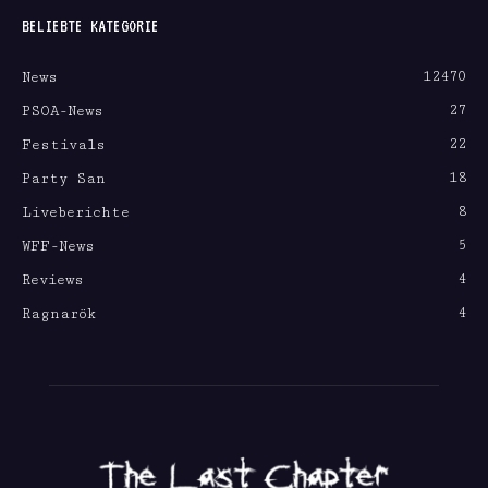
BELIEBTE KATEGORIE
12470
News
27
PSOA-News
22
Festivals
18
Party San
8
Liveberichte
5
WFF-News
4
Reviews
4
Ragnarök