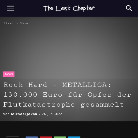
Start
News
News
Rock Hard – METALLICA:
130.000 Euro für Opfer der
Flutkatastrophe gesammelt
Von
Michael Jakob
-
24. Juni 2022