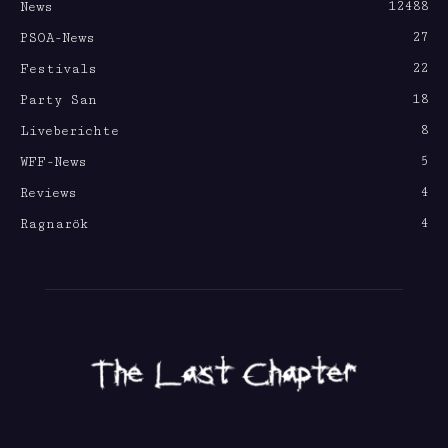
12488
News
27
PSOA-News
22
Festivals
18
Party San
8
Liveberichte
5
WFF-News
4
Reviews
4
Ragnarök