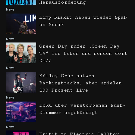
Herausforderung
News
Limp Bizkit haben wieder Spaß
an Musik
News
Green Day rufen „Green Day
TV“ ins Leben und senden dort
24/7
News
Mötley Crüe nutzen
Backingtracks, aber spielen
100 Prozent live
News
Doku über verstorbenen Rush-
Drummer angekündigt
News
Kritik zu Electric Callboy