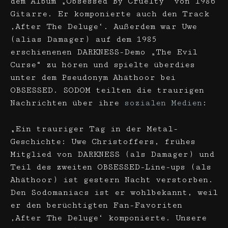
dem Album „Obsessed By Cruelty“ von 1986
Gitarre. Er komponierte auch den Track
‚After The Deluge‘. Außerdem war Uwe
(alias Damager) auf dem 1985
erschienenen DARKNESS-Demo „The Evil
Curse“ zu hören und spielte überdies
unter dem Pseudonym Ahäthoor bei
OBSESSED. SODOM teilten die traurigen
Nachrichten über ihre
sozialen Medien
:
„Ein trauriger Tag in der Metal-
Geschichte: Uwe Christoffers, frühes
Mitglied von DARKNESS (als Damager) und
Teil des zweiten OBSESSED-Line-ups (als
Ahäthoor) ist gestern Nacht verstorben.
Den Sodomaniacs ist er wohlbekannt, weil
er den berüchtigten Fan-Favoriten
‚After The Deluge‘ komponierte. Unsere