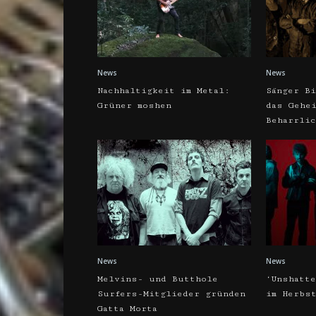
News
News
Nachhaltigkeit im Metal:
Sänger Bi
Grüner moshen
das Gehe
Beharrli
News
News
Melvins- und Butthole
‘Unshatt
Surfers-Mitglieder gründen
im Herbs
Gatta Morta