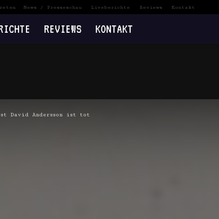
reten
News / Presseschau
Liveberichte
Reviews
Kontakt
RICHTE
REVIEWS
KONTAKT
st David Andersson ist tot