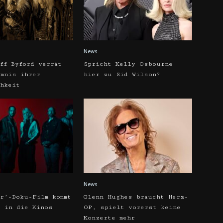
News
ff Byford verrät
Spricht Kelly Osbourne
imnis ihrer
hier zu Sid Wilson?
chkeit
News
er’-Doku-Film kommt
Glenn Hughes braucht Herz-
t in die Kinos
OP, spielt vorerst keine
Konzerte mehr