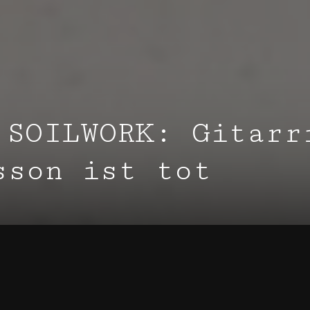
 SOILWORK: Gitarr
sson ist tot