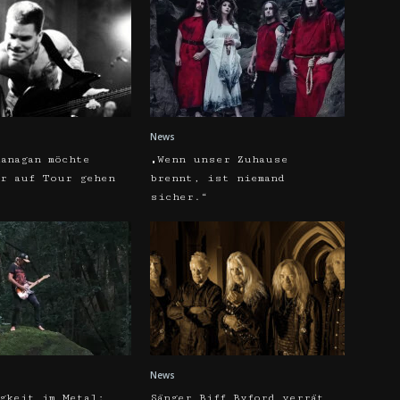
News
anagan möchte
„Wenn unser Zuhause
hr auf Tour gehen
brennt, ist niemand
sicher.“
News
gkeit im Metal:
Sänger Biff Byford verrät