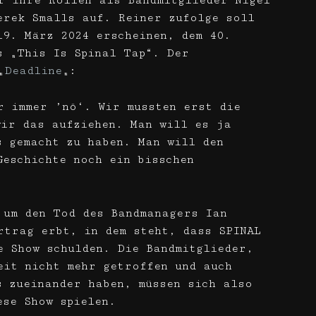
r ihre Rollen als Bandmitglieder Nigel
erek Smalls auf. Reiner zufolge soll
19. März 2024 erscheinen, dem 40.
s „This Is Spinal Tap“. Der
„
Deadline
„:
r immer ’nö‘. Wir mussten erst die
wir das aufziehen. Man will es ja
s gemacht zu haben. Man will den
Geschichte noch ein bisschen
 um den Tod des Bandmanagers Ian
rtrag erbt, in dem steht, dass SPINAL
e Show schulden. Die Bandmitglieder,
eit nicht mehr getroffen und auch
s zueinander haben, müssen sich also
ese Show spielen.