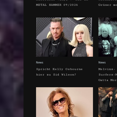
METAL HAMMER 09/2026
Grüner m
News
News
Spricht Kelly Osbourne
Melvins-
hier zu Sid Wilson?
Surfers-
Gatta Mor