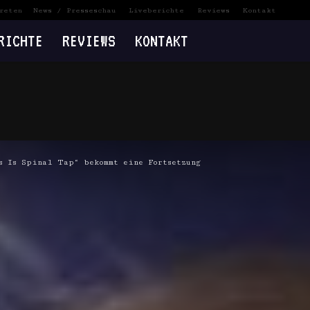
reten
News / Presseschau
Liveberichte
Reviews
Kontakt
RICHTE
REVIEWS
KONTAKT
s Is Spinal Tap“ bekommt eine Fortsetzung