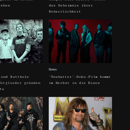
oshen
das Geheimnis ihrer
Beharrlichkeit
News
 und Butthole
‘Unshatter’-Doku-Film kommt
Mitglieder gründen
im Herbst in die Kinos
ta