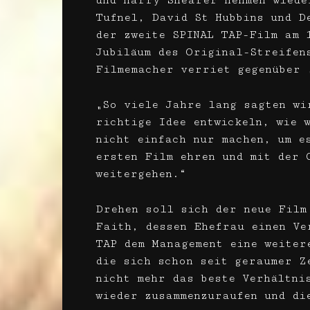
und Harry Shearer nehmen wiede
Tufnel, David St Hubbins und D
der zweite SPINAL TAP-Film am 
Jubiläum des Original-Streifen
Filmemacher verriet gegenüber 
„So viele Jahre lang sagten wi
richtige Idee entwickeln, wie 
nicht einfach nur machen, um e
ersten Film ehren und mit der 
weitergehen.“
Drehen soll sich der neue Film
Faith, dessen Ehefrau einen Ve
TAP dem Management eine weiter
die sich schon seit geraumer Z
nicht mehr das beste Verhältni
wieder zusammenzuraufen und di