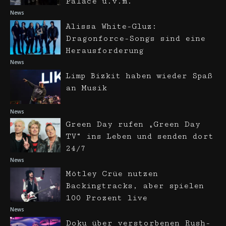
Palace u.v.m.
News
Alissa White-Gluz:
Dragonforce-Songs sind eine
Herausforderung
News
Limp Bizkit haben wieder Spaß
an Musik
News
Green Day rufen „Green Day
TV“ ins Leben und senden dort
24/7
News
Mötley Crüe nutzen
Backingtracks, aber spielen
100 Prozent live
News
Doku über verstorbenen Rush-