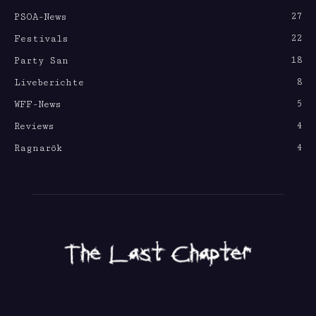
27
PSOA-News
22
Festivals
18
Party San
8
Liveberichte
5
WFF-News
4
Reviews
4
Ragnarök