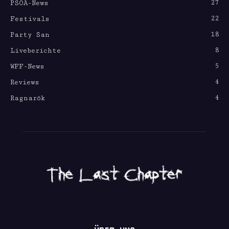
27
PSOA-News
22
Festivals
18
Party San
8
Liveberichte
5
WFF-News
4
Reviews
4
Ragnarök