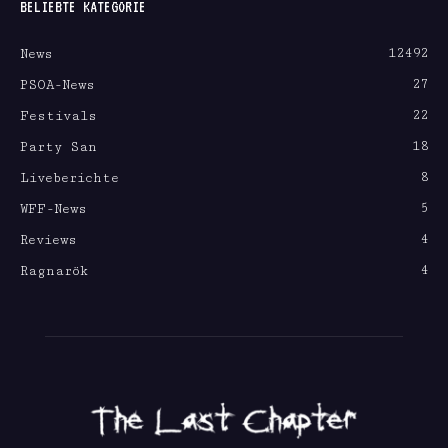
BELIEBTE KATEGORIE
12492
News
27
PSOA-News
22
Festivals
18
Party San
8
Liveberichte
5
WFF-News
4
Reviews
4
Ragnarök