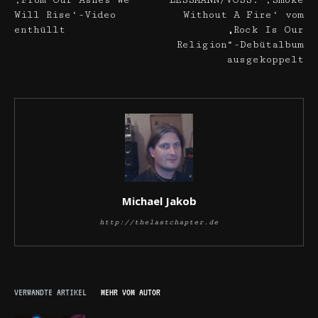
‚From Our Ashes We
LESSMANN/VOSS: ‚Smoke
Will Rise‘-Video
Without A Fire‘ vom
enthüllt
„Rock Is Our
Religion“-Debütalbum
ausgekoppelt
Michael Jakob
http://thelastchapter.de
VERWANDTE ARTIKEL
MEHR VOM AUTOR