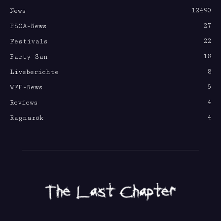
12490
News
27
PSOA-News
22
Festivals
18
Party San
8
Liveberichte
5
WFF-News
4
Reviews
4
Ragnarök