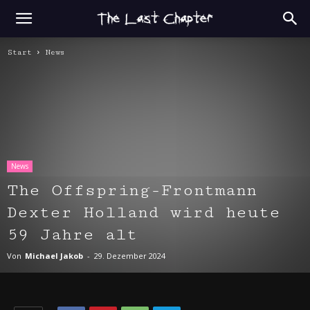
Start
News
News
The Offspring-Frontmann
Dexter Holland wird heute
59 Jahre alt
Von
Michael Jakob
-
29. Dezember 2024