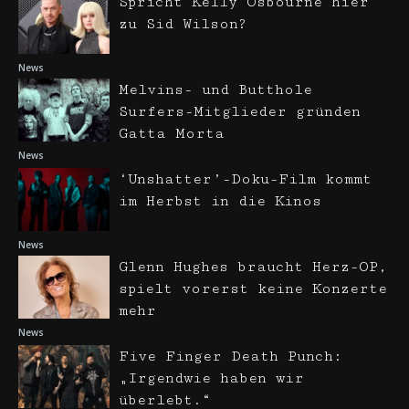
Spricht Kelly Osbourne hier
zu Sid Wilson?
News
Melvins- und Butthole
Surfers-Mitglieder gründen
Gatta Morta
News
‘Unshatter’-Doku-Film kommt
im Herbst in die Kinos
News
Glenn Hughes braucht Herz-OP,
spielt vorerst keine Konzerte
mehr
News
Five Finger Death Punch:
„Irgendwie haben wir
überlebt.“