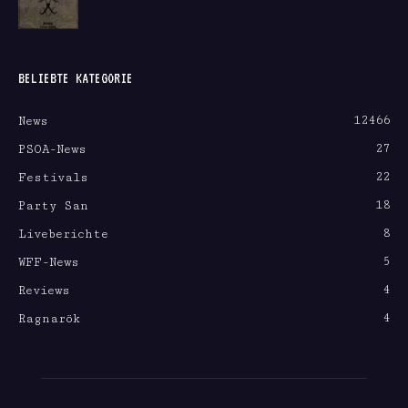
BELIEBTE KATEGORIE
12466
News
27
PSOA-News
22
Festivals
18
Party San
8
Liveberichte
5
WFF-News
4
Reviews
4
Ragnarök