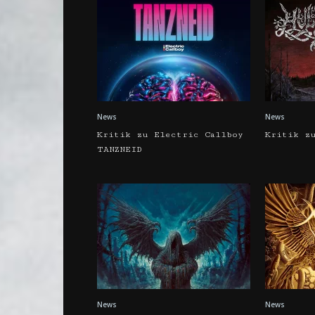
News
News
Kritik zu Electric Callboy
Kritik z
TANZNEID
News
News