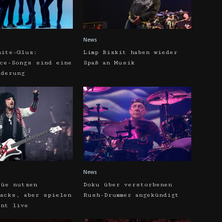
News
hite-Gluz:
Limp Bizkit haben wieder
rce-Songs sind eine
Spaß an Musik
rderung
News
rüe nutzen
Doku über verstorbenen
racks, aber spielen
Rush-Drummer angekündigt
ent live