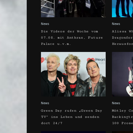
News
News
Die Videos der Woche vom
Alissa W
07.08. mit Anthrax, Future
Dragonfo
Palace u.v.m.
Herausfo
News
News
Green Day rufen „Green Day
Mötley C
TV“ ins Leben und senden
Backingt
dort 24/7
100 Proz