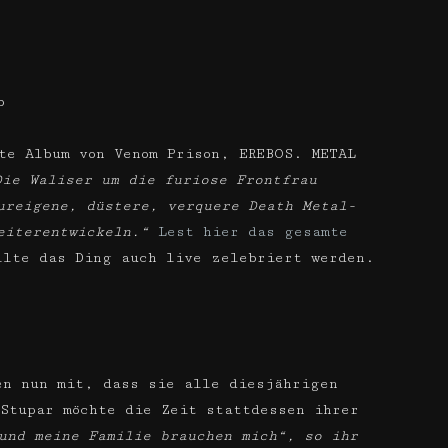
b
te Album von Venom Prison, EREBOS. METAL
Die Waliser um die furiose Frontfrau
ureigene, düstere, verquere Death Metal-
eiterentwickeln.“
Lest hier das gesamte
lte das Ding auch live zelebriert werden.
en nun mit, dass sie alle diesjährigen
Stupar möchte die Zeit stattdessen ihrer
und meine Familie brauchen mich“, so ihr