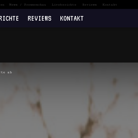
ten
News / Presseschau
Liveberichte
Reviews
Kontakt
RICHTE
REVIEWS
KONTAKT
rte ab