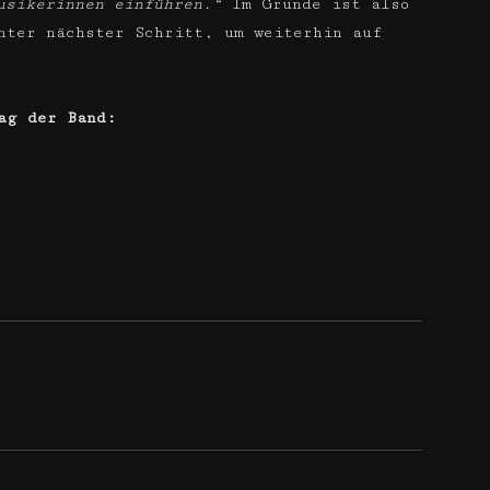
usikerinnen einführen.“
Im Grunde ist also
nter nächster Schritt, um weiterhin auf
ag der Band: