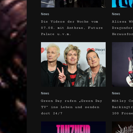
News
News
Die Videos der Woche vom
Alissa W
07.08. mit Anthrax, Future
Dragonfo
Palace u.v.m.
Herausfo
News
News
Green Day rufen „Green Day
Mötley C
TV“ ins Leben und senden
Backingt
dort 24/7
100 Proz