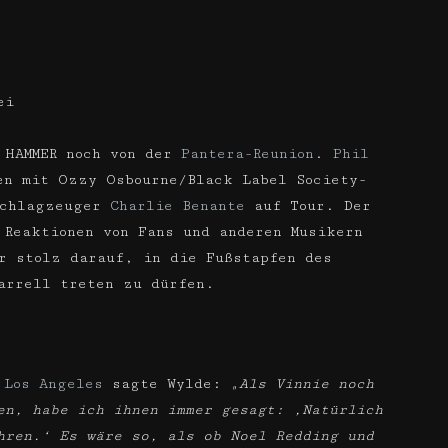
ei
 HAMMER noch von der
Pantera-Reunion
.
Phil
n mit Ozzy Osbourne/Black Label Society-
Schlagzeuger
Charlie Benante
auf Tour. Der
 Reaktionen von Fans und anderen Musikern
r stolz darauf, in die Fußstapfen des
arrell treten zu dürfen.
 Los Angeles
sagte Wylde:
„Als Vinnie noch
en, habe ich ihnen immer gesagt: ‚Natürlich
hren.‘ Es wäre so, als ob Noel Redding und