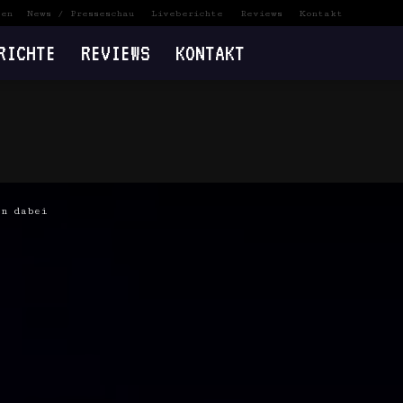
ten
News / Presseschau
Liveberichte
Reviews
Kontakt
RICHTE
REVIEWS
KONTAKT
on dabei