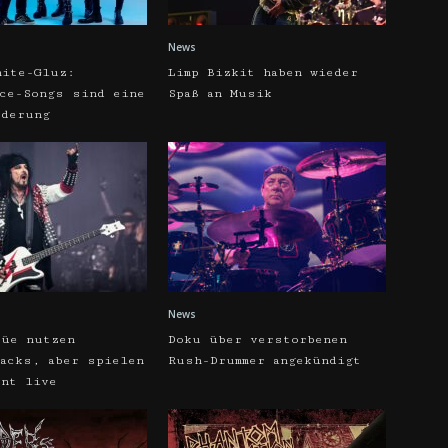
News
hite-Gluz:
Limp Bizkit haben wieder
rce-Songs sind eine
Spaß an Musik
rderung
News
rüe nutzen
Doku über verstorbenen
racks, aber spielen
Rush-Drummer angekündigt
ent live