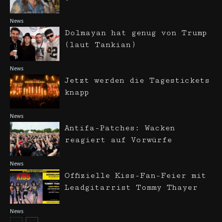
News
Dolmayan hat genug von Trump
(laut Tankian)
News
Jetzt werden die Tagestickets
knapp
News
Antifa-Patches: Wacken
reagiert auf Vorwürfe
News
Offizielle Kiss-Fan-Feier mit
Leadgitarrist Tommy Thayer
News