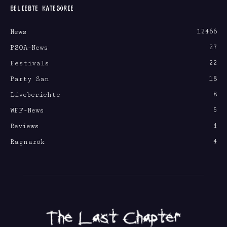
BELIEBTE KATEGORIE
12466
News
27
PSOA-News
22
Festivals
18
Party San
8
Liveberichte
5
WFF-News
4
Reviews
4
Ragnarök