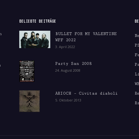
BELIEBTE BEITRÄGE
BE
n
BULLET FOR MY VALENTINE
N
WFF 2022
P
3. April 2022
F
Party San 2008
P
m
24. August 2008
L
W
ARIOCH – Civitas diaboli
R
5. Oktober 2013
R