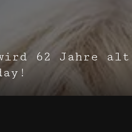
wird 62 Jahre alt
day!