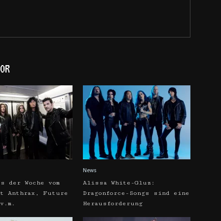
OR
News
os der Woche vom
Alissa White-Gluz:
it Anthrax, Future
Dragonforce-Songs sind eine
v.m.
Herausforderung