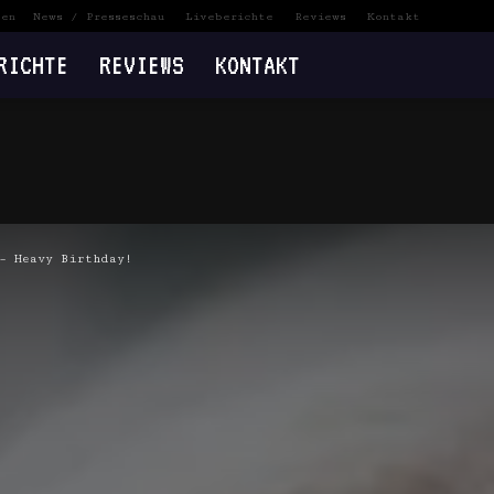
ten
News / Presseschau
Liveberichte
Reviews
Kontakt
RICHTE
REVIEWS
KONTAKT
– Heavy Birthday!