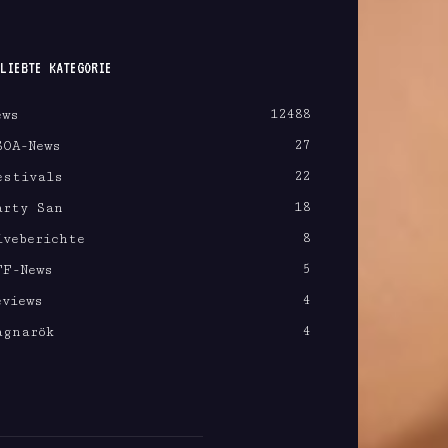
LIEBTE KATEGORIE
12488
ews
27
SOA-News
22
estivals
18
arty San
8
iveberichte
5
FF-News
4
eviews
4
agnarök