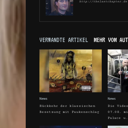
http://thelastchapter.de
VERWANDTE ARTIKEL
MEHR VOM AUT
News
News
Rückkehr der klassischen
Die Vide
Besetzung mit Paukenschlag
07.08. m
Palace u.