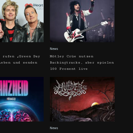
News
y rufen „Green Day
Mötley Crüe nutzen
Leben und senden
Backingtracks, aber spielen
7
100 Prozent live
News