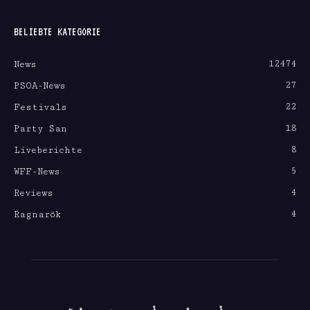
BELIEBTE KATEGORIE
12474
News
27
PSOA-News
22
Festivals
18
Party San
8
Liveberichte
5
WFF-News
4
Reviews
4
Ragnarök