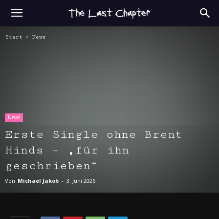
Start
News
News
Erste Single ohne Brent
Hinds – „für ihn
geschrieben“
Von
Michael Jakob
-
3. Juni 2026